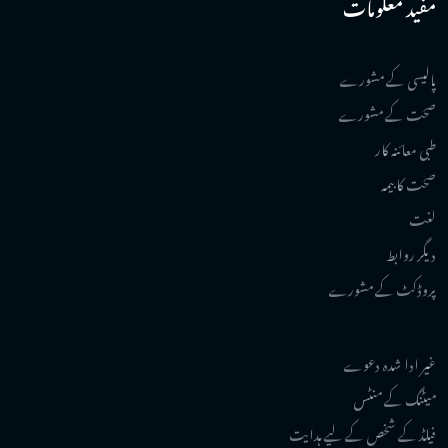
مفید معلومات
پالیسی کے مشورے
صحت کے مشورے
طبی معائنہ کار
صحت کا بیمہ
لغت
دیگر روابط
پروڈکٹ کے مشورے
غیر ادا شدہ دعوے
میٹنگ کے منٹس
فیلڈ کے شخص کے لیے ہدایت