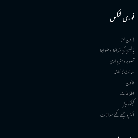
فوری لنکس
ڈاؤن لوڈ
پالیسی کی شرائط و ضوابط
تصویر دستبرداری
سائٹ کا نقشہ
قانون
اطلاعات
کیلکولیٹر
اکثر پوچھے گئے سوالات