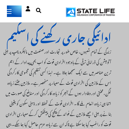
ادائیگی جاری رکھنے کی اسکیم
زندگی کے تمام شعبوں، خاص طور پر تجارت اور صنعت میں مائیکرو چپ پر مبنی
آٹومیشن کی ڈرامائی ترقی کے باوجود افرادی قوت کو اب بھی پیداوار کے اہم
ترین عناصر میں سے ایک سمجھا جاتا ہے۔ لہذا کسی تنظیم کی مجموعی کارکردگی
اس کے ملازمین کی افرادی قوت کے معیار پر منحصر ہے۔ ملازمین جتنے زیادہ
لگن، محنتی اور وفادار ہوں گے آجر کو زیادہ کارکردگی اور منافع کی صورت میں
اتنا ہی زیادہ انعام ملے گا۔ افرادی قوت کے تحفظ اور ذہنی سکون کو یقینی
بنانے پر مبنی اچھے ملازمین کے فوائد کے پیکج کی پیشکش کرکے معیاری افرادی
قوت کو راغب کیا جاسکتا ہے تاکہ ان سے زیادہ عزم حاصل کیا جاسکے۔ یہی