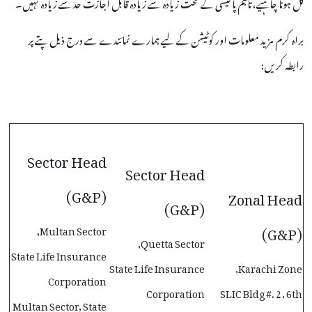
کل ہونا چاہیے، تاہم پالیسی کے تحت زیادہ سے زیادہ قابل اجازت حد سے زیادہ نہیں۔
براہ کرم مزید معلومات اور کوٹیشن کے لیے ہمارے نمائندے سے درج ذیل پتے پر
رابطہ کریں:
Sector Head
Sector Head
(G&P)
Zonal Head
(G&P)
(G&P)
Multan Sector,
Quetta Sector,
State Life Insurance
State Life Insurance
Karachi Zone,
Corporation
Corporation
SLIC Bldg #. 2, 6th
Multan Sector, State