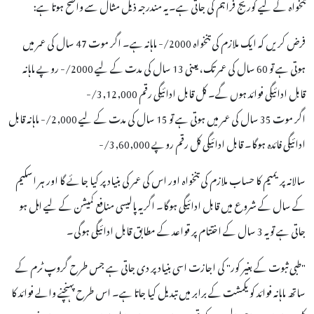
تنخواہ کے لیے کوریج فراہم کی جاتی ہے۔ یہ مندرجہ ذیل مثال سے واضح ہوتا ہے:
فرض کریں کہ ایک ملازم کی تنخواہ 2000/- ماہانہ ہے۔ اگر موت 47 سال کی عمر میں
ہوتی ہے تو 60 سال کی عمر تک، یعنی 13 سال کی مدت کے لیے 2000/- روپے ماہانہ
قابل ادائیگی فوائد ہوں گے۔ کل قابل ادائیگی رقم 3,12,000/-
اگر موت 35 سال کی عمر میں ہوتی ہے تو 15 سال کی مدت کے لیے 2,000/- ماہانہ قابل
ادائیگی فائدہ ہوگا۔ قابل ادائیگی کل رقم روپے 3,60,000/-
سالانہ پریمیم کا حساب ملازم کی تنخواہ اور اس کی عمر کی بنیاد پر کیا جائے گا اور ہر اسکیم
کے سال کے شروع میں قابل ادائیگی ہوگا۔ اگر یہ پالیسی منافع کمیشن کے لیے اہل ہو
جاتی ہے تو یہ 3 سال کے اختتام پر قواعد کے مطابق قابل ادائیگی ہوگی۔
"طبی ثبوت کے بغیر کور" کی اجازت اسی بنیاد پر دی جاتی ہے جس طرح گروپ ٹرم کے
ساتھ ماہانہ فوائد کو یکمشت کے برابر میں تبدیل کیا جاتا ہے۔ اس طرح پہنچنے والے فوائد کا