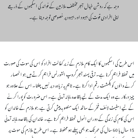
وجہ ہے کہ روشن خیال آجر مختلف ملازمین کے فوائد کی اسکیموں کے ذریعے
اپنی افرادی قوت کی بہبود اور بہبود پر خصوصی توجہ دیتا ہے۔
اس طرح کی اسکیموں کا ایک کام ملازم کے زیر کفالت افراد کو اس کی موت کی صورت
میں تحفظ فراہم کرنا ہے۔ ترقی پسند آجر گروپ انشورنس فراہم کرتے ہیں جو انحصار
کرنے والوں کو یکمشت رقم ادا کرتا ہے۔ تاہم یہ زیادہ دیر نہیں چلتا۔ اس کے علاوہ جو
چیز درکار ہے وہ ایک مدت کے لیے باقاعدہ ماہانہ آمدنی ہے۔ اس ضرورت کو پورا کرنے
کے لیے اسٹیٹ لائف فخر کے ساتھ ایک منصوبہ پیش کرتی ہے، جو ملازم کے خاندان کو
اس کی کام کی زندگی کے دوران انمول تحفظ فراہم کرتا ہے۔ خاندان کی باقاعدہ ماہانہ آمدنی
15 سال یا 60 سال کی عمر تک جو بھی پہلے ہو محفوظ ہے۔ اس طرح ملازم کی موت پر