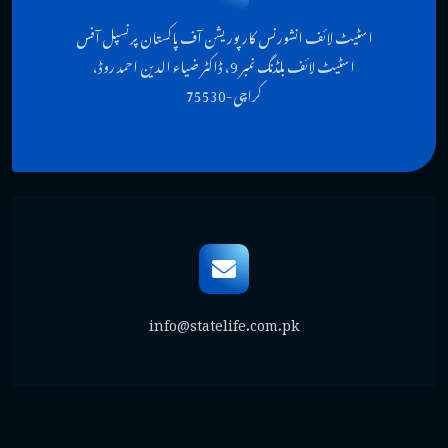
اسٹیٹ لائف انشورنس کارپوریشن آف پاکستان پرنسپل آفس
اسٹیٹ لائف بلڈنگ نمبر 9، ڈاکٹر ضیاء الدین احمد روڈ،
کراچی-75530
info@statelife.com.pk