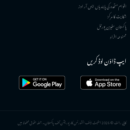
اقوام متحدہ کی پابندیاں ایس آر اوز
شکایت کا مرکز
پاکستان سٹیزن پورٹل
ممنوعہ افراد
ایپ ڈاؤن لوڈ کریں
کاپی رائٹ © 2026 اسٹیٹ لائف انشورنس کارپوریشن آف پاکستان۔ جملہ حقوق محفوظ ہیں