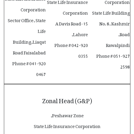
State Life Insurance
Corporation
Corporation
Corporation
State Life Building
Sector Office, State
15-A Davis Road
No. 8, Kashmir
Life
Lahore,
Road,
Building,Liaqat
Phone # 042-920
Rawalpindi
Road Faisalabad
0355
Phone # 051-927
Phone # 041-920
2598
0467
Zonal Head (G&P)
Peshawar Zone,
State Life Insurance Corporation