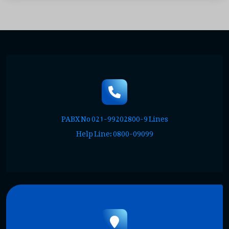
PABX No 021-99202800-9 Lines
Help Line: 0800-09099