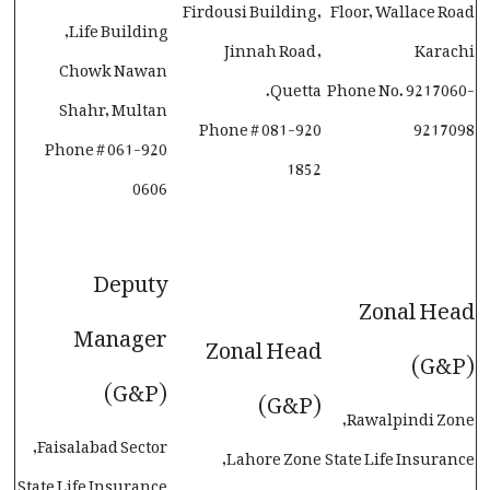
Firdousi Building,
Floor, Wallace Road
Life Building,
Jinnah Road,
Karachi
Chowk Nawan
Quetta.
Phone No. 9217060-
Shahr, Multan
Phone # 081-920
9217098
Phone # 061-920
1852
0606
Deputy
Zonal Head
Manager
Zonal Head
(G&P)
(G&P)
(G&P)
Rawalpindi Zone,
Faisalabad Sector,
Lahore Zone,
State Life Insurance
State Life Insurance